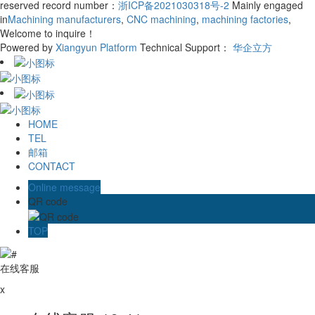
reserved record number：
浙ICP备2021030318号-2
Mainly engaged
in
Machining manufacturers
,
CNC machining
,
machining factories
,
Welcome to inquire！
Powered by
Xiangyun Platform
Technical Support：
华企立方
HOME
TEL
邮箱
CONTACT
Online message
QR code
TOP
在线客服
x